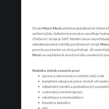
Stroje
Menzi Muck
představují jedinečné řešení e
zatížení půdy. Unikátní konstrukce umožňuje hydra
Otáčivost stroje je 360°. Mobilní verze nepotřebuje
několikanásobně zvětšila použitelnost strojů
Menz
povrchu po kterém se stroj pohybuje. Již nedochází 
Muck
na nepřeberné množství níže uvedených prac
Nabídka služeb zemních prací
úprava a rekonstrukce vodních toků a řek
kompletní výkopové práce včetně sítí veden
odbahnění rybníků a podmáčených pozemků
svahování a terénní úpravy
rekultivace a renaturalizace
bourání a demolice
atd.