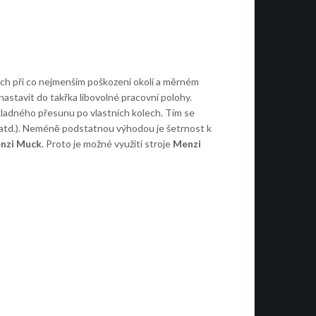
ech při co nejmenším poškození okolí a měrném
astavit do takřka libovolné pracovní polohy.
ákladného přesunu po vlastních kolech. Tím se
i, atd.). Neméně podstatnou výhodou je šetrnost k
nzi Muck
. Proto je možné využití stroje
Menzi