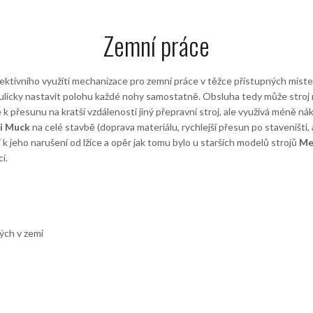
Zemní práce
fektivního využití mechanizace pro zemní práce v těžce přístupných míst
ulicky nastavit polohu každé nohy samostatně. Obsluha tedy může stroj n
 k přesunu na kratší vzdálenosti jiný přepravní stroj, ale využívá méně n
i Muck
na celé stavbě (doprava materiálu, rychlejší přesun po staveništ
k jeho narušení od lžíce a opěr jak tomu bylo u starších modelů strojů
Me
í.
ých v zemi