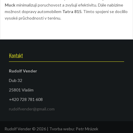
Muck
minimalizují poruchovost a zvyšují efektivitu. Dále nabízíme
možnost dopravy automobilem
Tatra 815
. Tímto spojení se docílilo
vysoké průchodnosti v terénu.
Kontakt
Rudolf Vender
Dub 32
25801 Vlašim
+420 728 781 608
rudolfvender@gmail.com
Rudolf Vender © 2026 | Tvorba webu:
Petr Mrázek