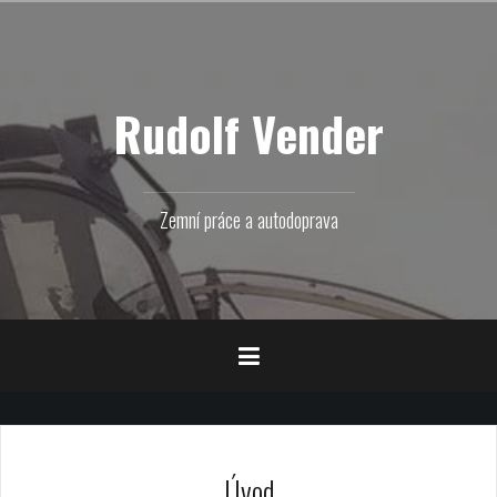
Přejít
k
obsahu
webu
Rudolf Vender
Zemní práce a autodoprava
Úvod