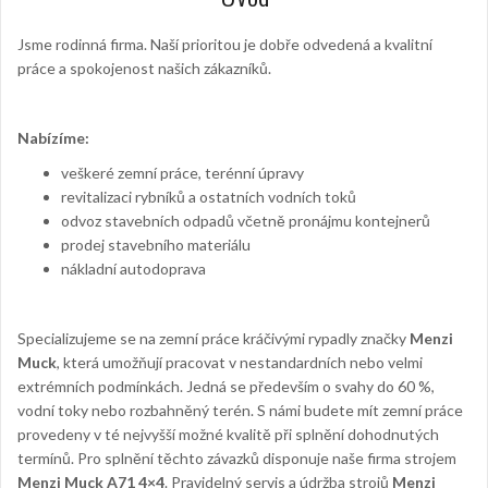
Jsme rodinná firma. Naší prioritou je dobře odvedená a kvalitní
práce a spokojenost našich zákazníků.
Nabízíme:
veškeré zemní práce, terénní úpravy
revitalizaci rybníků a ostatních vodních toků
odvoz stavebních odpadů včetně pronájmu kontejnerů
prodej stavebního materiálu
nákladní autodoprava
Specializujeme se na zemní práce kráčivými rypadly značky
Menzi
Muck
, která umožňují pracovat v nestandardních nebo velmi
extrémních podmínkách. Jedná se především o svahy do 60 %,
vodní toky nebo rozbahněný terén. S námi budete mít zemní práce
provedeny v té nejvyšší možné kvalitě při splnění dohodnutých
termínů. Pro splnění těchto závazků disponuje naše firma strojem
Menzi Muck A71 4×4
. Pravidelný servis a údržba strojů
Menzi